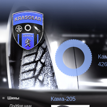
Ка
426
Кама-205
Шины
Подбор шин