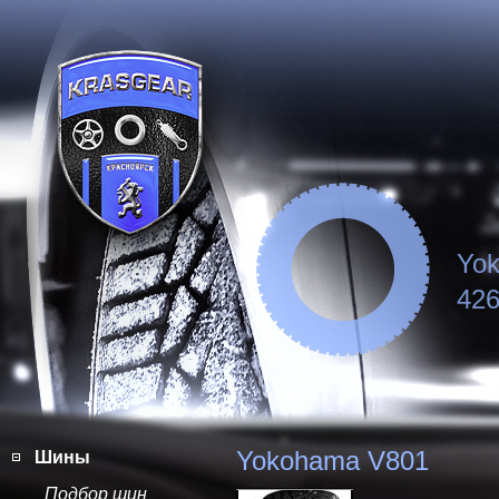
Yo
426
Yokohama V801
Шины
Подбор шин