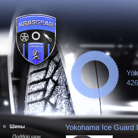
Yok
426
Yokohama Ice Guard 
Шины
Подбор шин