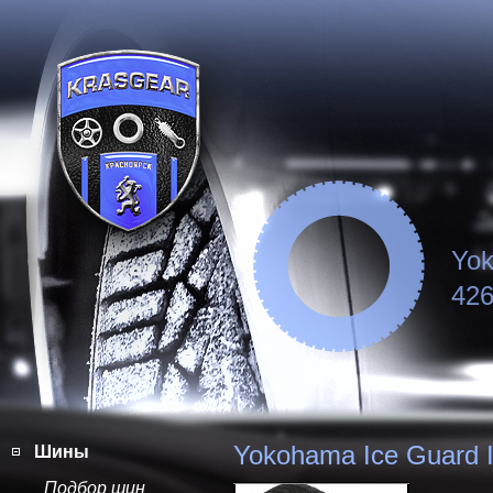
Yok
426
Yokohama Ice Guard 
Шины
Подбор шин