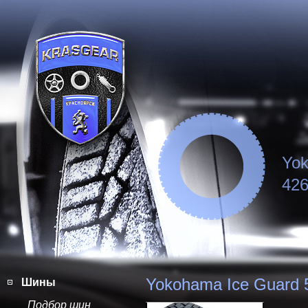
Yok
426
Yokohama Ice Guard 
Шины
Подбор шин