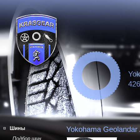
Yok
426
Yokohama Geolandar 
Шины
Подбор шин