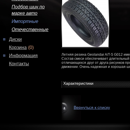
Подбор шин по
марке авто
Импортные
Отечественные
Диски
Корзина
(0)
Летняя резина Geolandar A/T-S G012 им
Информация
Состав смеси обеспечивает длительный 
отличающихся друг от друга рисунков пр
Контакты
движении. Очень надежная и хорошая ш
Характеристики
Вернуться к списку