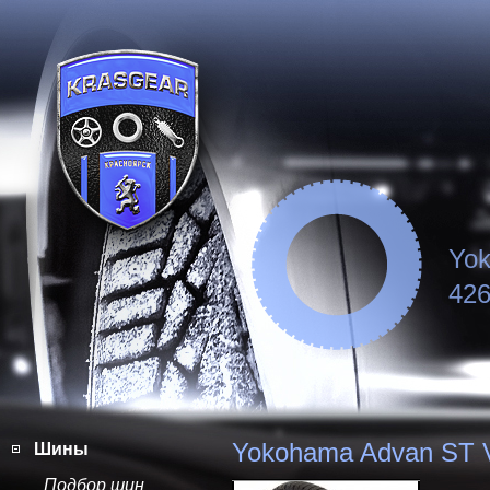
Yo
426
Yokohama Advan ST 
Шины
Подбор шин