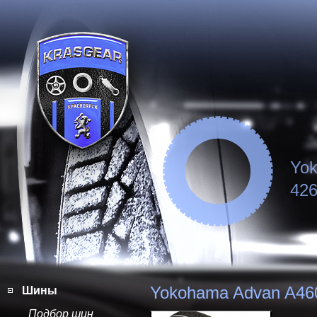
Yo
426
Yokohama Advan A46
Шины
Подбор шин