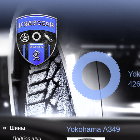
Yo
426
Yokohama A349
Шины
Подбор шин