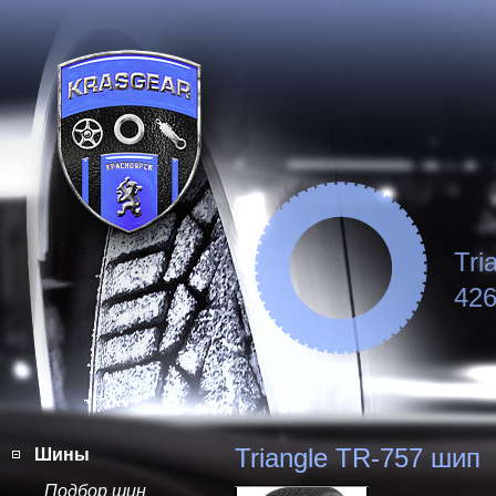
Tri
426
Triangle TR-757 шип
Шины
Подбор шин