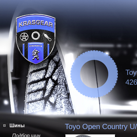
Toy
426
Toyo Open Country U
Шины
Подбор шин