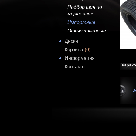
Подбор шин по
марке авто
Импортные
Отечественные
Диски
Корзина
(0)
Информация
Характ
Контакты
В