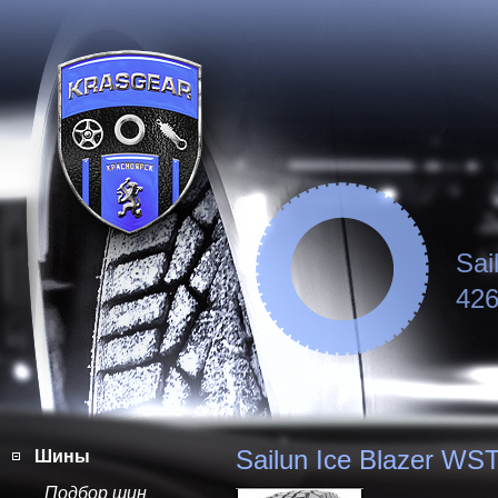
Sai
426
Sailun Ice Blazer WS
Шины
Подбор шин