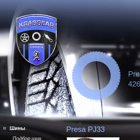
Pre
426
Presa PJ33
Шины
Подбор шин