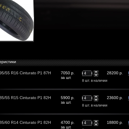
еристики
 195/55 R16 Cinturato P1 87H
7050 р.
28200 р.
за шт.
8 шт. в наличии
 185/55 R15 Cinturato P1 82H
5900 р.
23600 р.
за шт.
8 шт. в наличии
 185/60 R14 Cinturato P1 82H
4700 р.
18800 р.
за шт.