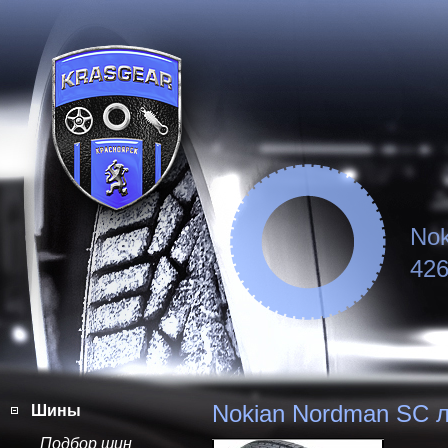
Nok
426
Nokian Nordman SC л
Шины
Подбор шин