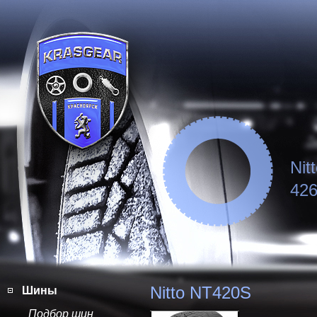
Nit
426
Nitto NT420S
Шины
Подбор шин