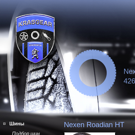
Nex
426
Nexen Roadian HT
Шины
Подбор шин