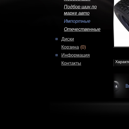
Подбор шин по
марке авто
Импортные
Отечественные
Диски
Корзина
(0)
Информация
Характ
Контакты
В