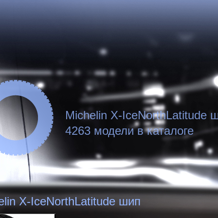
Michelin X-IceNorthLatitude 
4263 модели в каталоге
elin X-IceNorthLatitude шип