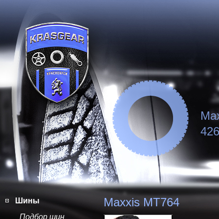
Ma
426
Maxxis MT764
Шины
Подбор шин