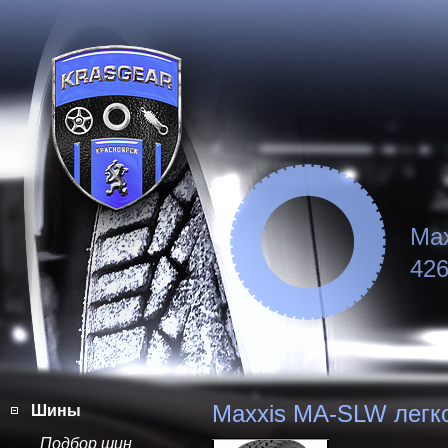
Max
426
Maxxis MA-SLW легко
Шины
Подбор шин