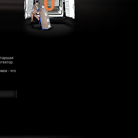
0
 старшая
отектор.
мок - что