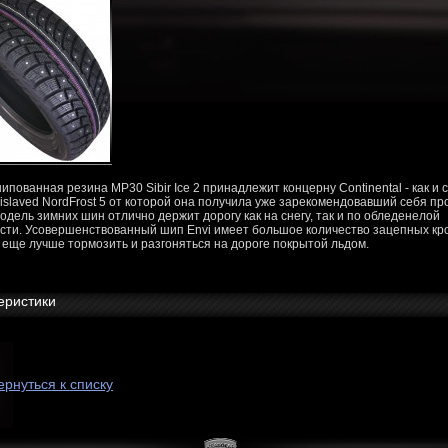
ипованная резина MP30 Sibir Ice 2 принадлежит концерну Continental - как и
islaved NordFrost 5 от которой она получила уже зарекомендовавший себя пр
одель зимних шин отлично держит дорогу как на снегу, так и по обледенелой
сти. Усовершенствованный шип Envi имеет большое количество зацепных кро
 еще лучше тормозить и разгоняться на дороге покрытой льдом.
еристики
ернуться к списку