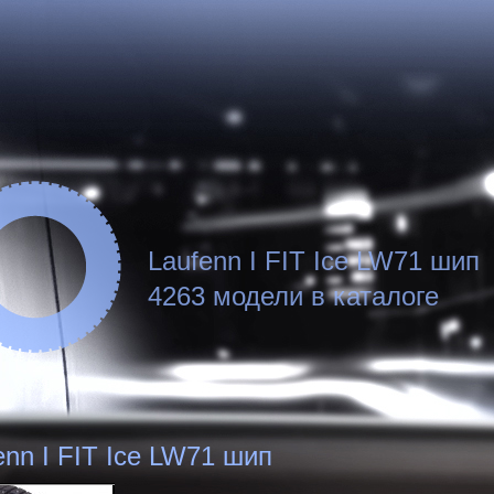
Laufenn I FIT Ice LW71 шип
4263 модели в каталоге
enn I FIT Ice LW71 шип