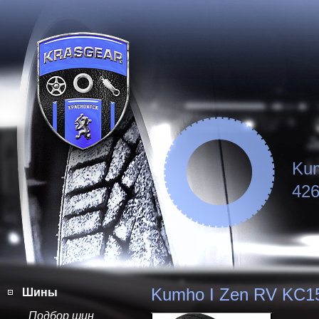
Ku
426
Kumho I Zen RV KC1
Шины
Подбор шин