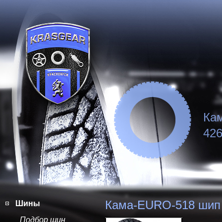
Ка
426
Кама-EURO-518 шип
Шины
Подбор шин