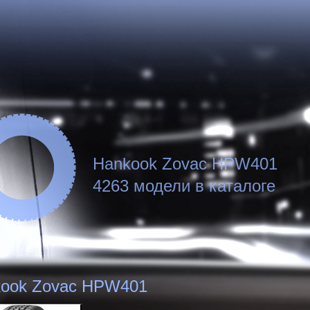
Hankook Zovac HPW401
4263 модели в каталоге
ook Zovac HPW401