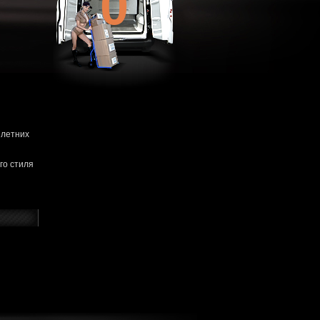
0
 летних
го стиля