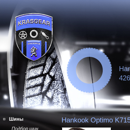
Han
426
Hankook Optimo K71
Шины
Подбор шин