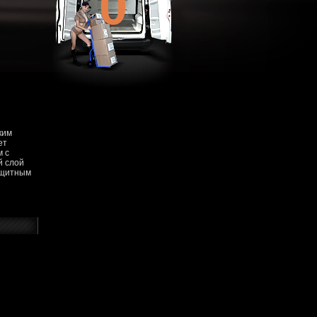
0
ким
ет
м с
й слой
ащитным