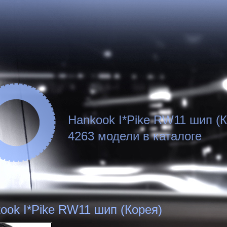
Hankook I*Pike RW11 шип (К
4263 модели в каталоге
ook I*Pike RW11 шип (Корея)