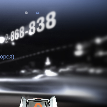
орея)