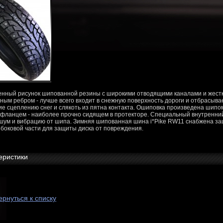
нный рисунок шипованной резины с широкими отводящими каналами и жест
ным ребром - лучше всего входит в снежную поверхность дороги и отбрасыва
 сцеплению снег и слякоть из пятна контакта. Ошиповка произведена шипо
фланцем - наиболее прочно сидящем в протекторе. Специальный внутренни
шум и вибрацию от шипа. Зимняя шипованная шина i*Pike RW11 снабжена з
 боковой части для защиты диска от повреждения.
еристики
ернуться к списку