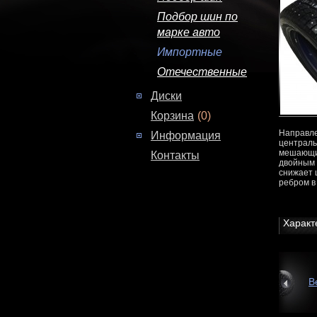
Подбор шин по
марке авто
Импортные
Отечественные
Диски
Корзина
(0)
Направле
Информация
централь
мешающие
Контакты
двойным 
снижает 
ребром в
Характ
В