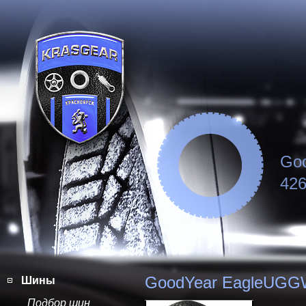
Go
426
GoodYear EagleUGG
Шины
Подбор шин