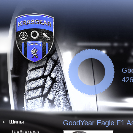
Goo
426
GoodYear Eagle F1 A
Шины
Подбор шин