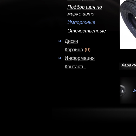
Подбор шин по
марке авто
Импортные
Отечественные
Диски
Корзина
(0)
Информация
Характ
Контакты
В