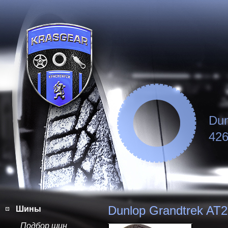
Dun
426
Dunlop Grandtrek AT
Шины
Подбор шин