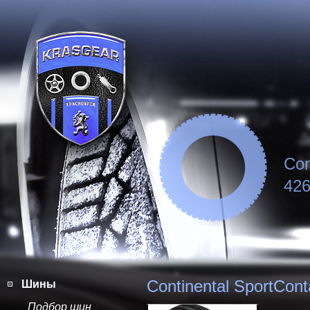
Con
426
Continental SportCont
Шины
Подбор шин