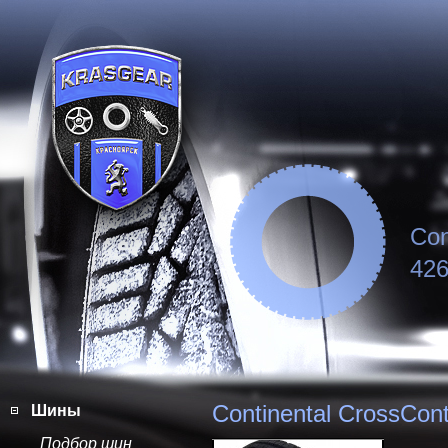
Con
426
Continental CrossCon
Шины
Подбор шин