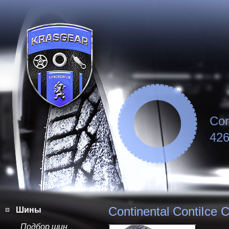
Con
426
Continental ContiIce
Шины
Подбор шин