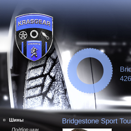
Bri
426
Bridgestone Sport To
Шины
Подбор шин