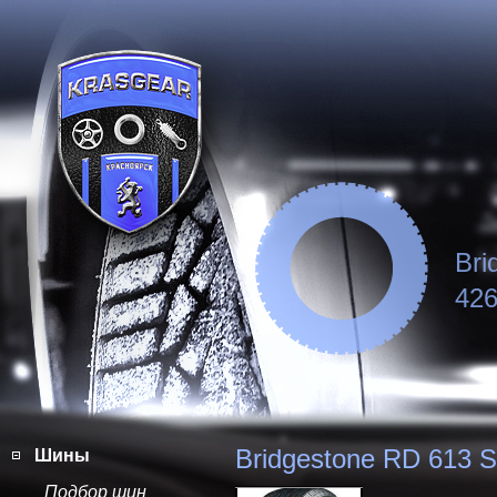
Bri
426
Bridgestone RD 613 St
Шины
Подбор шин