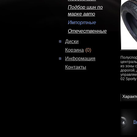
Подбор шин по
марке авто
Импортные
Отечественные
Диски
Корзина
(0)
Полуспор
Информация
централь
из зоны 
Контакты
дорогой,
управляе
02 Sport
Характ
В