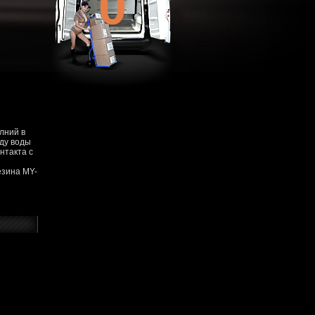
0
лний в
оду воды
нтакта с
езина MY-