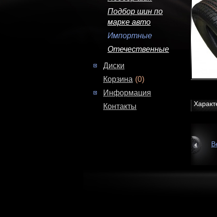
Подбор шин по
марке авто
Импортные
Отечественные
Диски
Корзина
(0)
Информация
Характ
Контакты
В