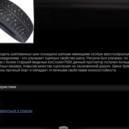
модель шипованных шин оснащена шипами имеющими особую крестообразн
 сердечника - это улучшает сцепные свойства шипа. Рисунок был улучшен, по
ю с более старшей моделью IceCrusier7000 данный протектор получил боль
тных канавок, повысив качество сцепления на заснеженной дороге. Шина Spi
ень прочный борт и обладает отличными свойствами износостойкости.
еристики
ернуться к списку