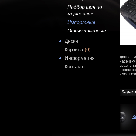
Подбор шин по
марке авто
Импортные
Отечественные
Диски
Корзина
(0)
Данная 
Информация
насечеку
сравнени
Контакты
перекрес
имеет оч
Характ
В