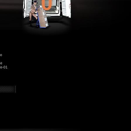
0
ую
ше
ke-01