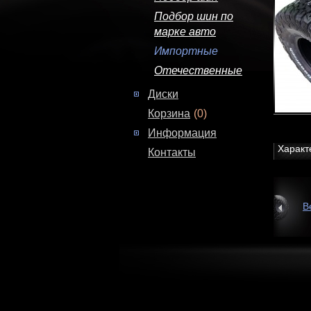
Подбор шин по
марке авто
Импортные
Отечественные
Диски
Корзина
(0)
Информация
Характ
Контакты
В