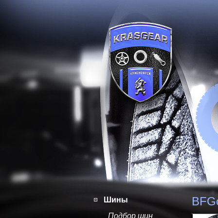
BFGo
Шины
Подбор шин