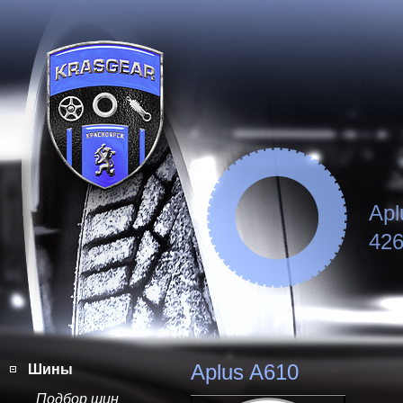
Apl
426
Aplus A610
Шины
Подбор шин