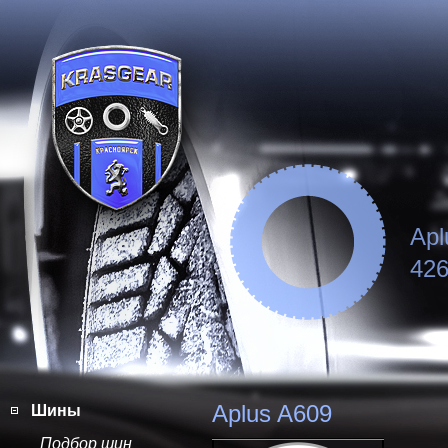
Apl
426
Aplus A609
Шины
Подбор шин