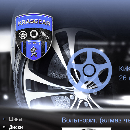
КиК
26 
Вольт-ориг. (алмаз ч
Шины
Диски