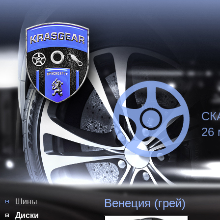
СКА
26 
Венеция (грей)
Шины
Диски