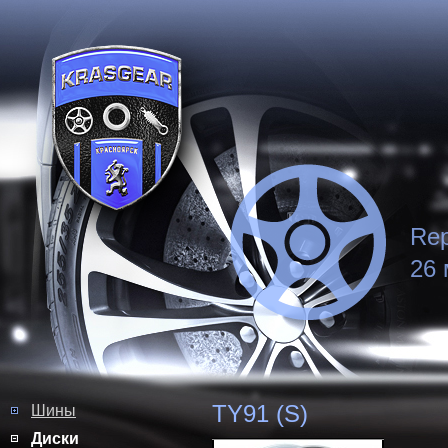
Rep
26 
TY91 (S)
Шины
Диски