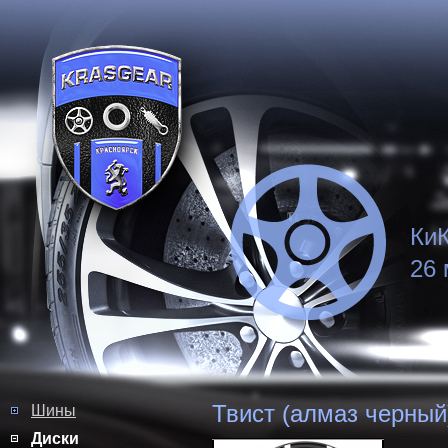
КиК
26 
Твист (алмаз черный
Шины
Диски