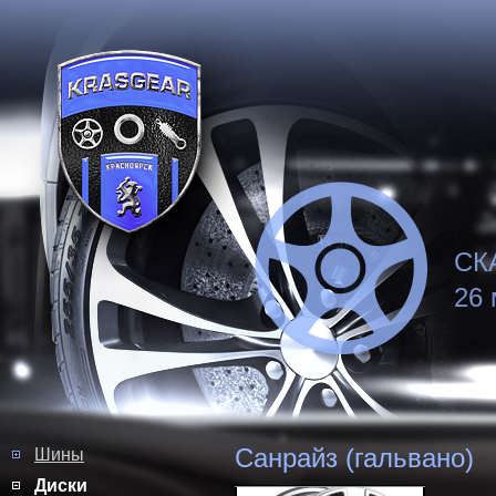
СКА
26 
Санрайз (гальвано)
Шины
Диски