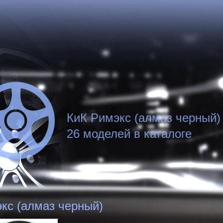
КиК Римэкс (алмаз черный)
26 моделей в каталоге
кс (алмаз черный)