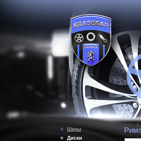
Римэ
Шины
Диски